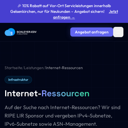
🎉 10% Rabatt auf Vor-Ort Servicleistungen innerhalb
Gelsenkirchen, nur für Neukunden – Angebot sichern!
Jetzt
anfragen →
Angebot anfragen
/
/
Startseite
Leistungen
Internet-Ressourcen
Infrastruktur
Internet-
Ressourcen
Auf der Suche nach Internet-Ressourcen? Wir sind
RIPE LIR Sponsor und vergeben IPv4-Subnetze,
IPv6-Subnetze sowie ASN-Management.