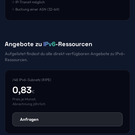
IP-Transit möglich
Buchung einer ASN (32-bit)
Angebote zu
IPv6
-Ressourcen
Aufgelistet findest du alle direkt verfügbaren Angebote zu IPv6-
Ressourcen.
/48 IPv6-Subnetz (RIPE)
0,83
€
Preis je Monat,
Abrechnung jährlich
Anfragen