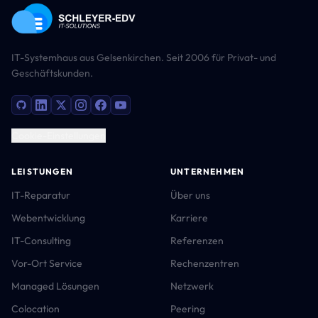
IT-Systemhaus aus Gelsenkirchen. Seit 2006 für Privat- und
Geschäftskunden.
Cookie-Einstellungen
LEISTUNGEN
UNTERNEHMEN
IT-Reparatur
Über uns
Webentwicklung
Karriere
IT-Consulting
Referenzen
Vor-Ort Service
Rechenzentren
Managed Lösungen
Netzwerk
Colocation
Peering