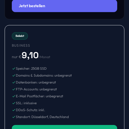
Jetzt bestellen
Beliebt
BUSINESS
9,10
nur €
/Monat
Speicher: 25GB SSD
Domains & Subdomains: unbegrenzt
Datenbanken: unbegrenzt
FTP-Accounts: unbegrenzt
E-Mail Postfächer: unbegrenzt
SSL: inklusive
DDoS-Schutz: inkl.
Standort: Düsseldorf, Deutschland