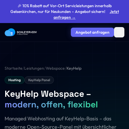
🎉 10% Rabatt auf Vor-Ort Servicleistungen innerhalb
Gelsenkirchen, nur für Neukunden – Angebot sichern!
Jetzt
anfragen →
Angebot anfragen
/
/
/
Startseite
Leistungen
Webspace
KeyHelp
Hosting
KeyHelp Panel
KeyHelp Webspace –
modern, offen, flexibel
Managed Webhosting auf KeyHelp-Basis – das
moderne Open-Source-Panel mit übersichtlicher