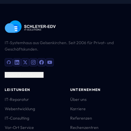
IT-Systemhaus aus Gelsenkirchen. Seit 2006 für Privat- und
Geschäftskunden.
Cookie-Einstellungen
LEISTUNGEN
UNTERNEHMEN
IT-Reparatur
Über uns
Webentwicklung
Karriere
IT-Consulting
Referenzen
Vor-Ort Service
Rechenzentren