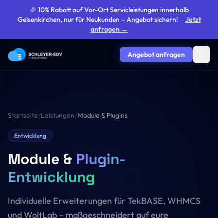
🎉 10% Rabatt auf Vor-Ort Servicleistungen innerhalb
Gelsenkirchen, nur für Neukunden – Angebot sichern!
Jetzt
anfragen →
Angebot anfragen
/
/
Startseite
Leistungen
Module & Plugins
Entwicklung
Module &
Plugin-
Entwicklung
Individuelle Erweiterungen für TekBASE, WHMCS
und WoltLab – maßgeschneidert auf eure