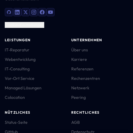
Cookie-Einstellungen
LEISTUNGEN
UNTERNEHMEN
IT-Reparatur
Über uns
Webentwicklung
Karriere
IT-Consulting
Referenzen
Vor-Ort Service
Rechenzentren
Managed Lösungen
Netzwerk
Colocation
Peering
NÜTZLICHES
RECHTLICHES
Status-Seite
AGB
GitHub
Datenschutz