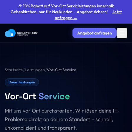
🎉 10% Rabatt auf Vor-Ort Servicleistungen innerhalb
Gelsenkirchen, nur für Neukunden – Angebot sichern!
Jetzt
anfragen →
Angebot anfragen
/
/
Startseite
Leistungen
Vor-Ort Service
Dienstleistungen
Vor-Ort
Service
Mit uns vor Ort durchstarten. Wir lösen deine IT-
Probleme direkt an deinem Standort – schnell,
unkompliziert und transparent.