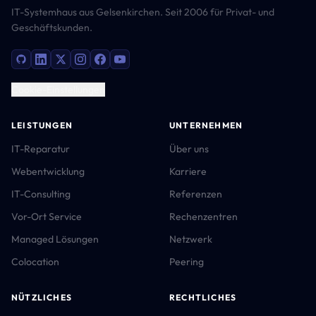
IT-Systemhaus aus Gelsenkirchen. Seit 2006 für Privat- und
Geschäftskunden.
Cookie-Einstellungen
LEISTUNGEN
UNTERNEHMEN
IT-Reparatur
Über uns
Webentwicklung
Karriere
IT-Consulting
Referenzen
Vor-Ort Service
Rechenzentren
Managed Lösungen
Netzwerk
Colocation
Peering
NÜTZLICHES
RECHTLICHES