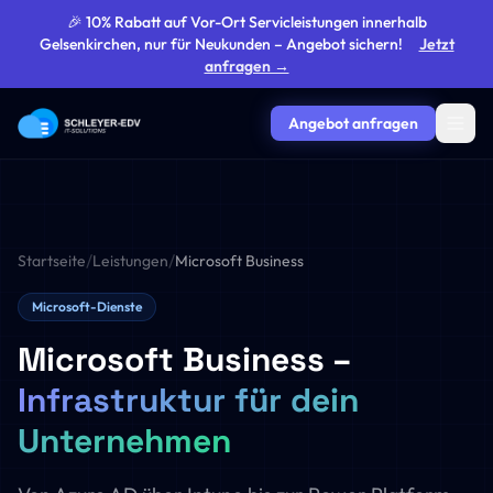
🎉 10% Rabatt auf Vor-Ort Servicleistungen innerhalb
Gelsenkirchen, nur für Neukunden – Angebot sichern!
Jetzt
anfragen →
Angebot anfragen
/
/
Startseite
Leistungen
Microsoft Business
Microsoft-Dienste
Microsoft Business –
Infrastruktur für dein
Unternehmen